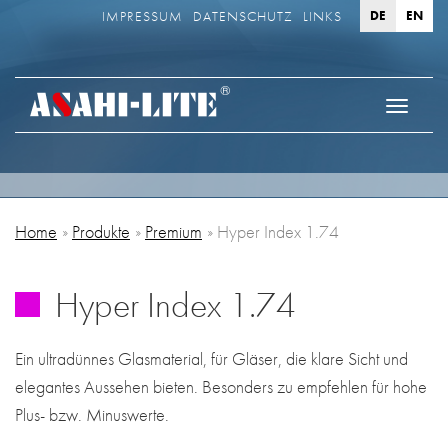
IMPRESSUM
DATENSCHUTZ
LINKS
DE
EN
Toggle
navigatio
Home
Produkte
Premium
Hyper Index 1.74
Hyper Index 1.74
Ein ultradünnes Glasmaterial, für Gläser, die klare Sicht und
elegantes Aussehen bieten. Besonders zu empfehlen für hohe
Plus- bzw. Minuswerte.